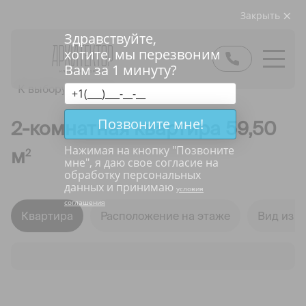
Закрыть
Здравствуйте,
хотите, мы перезвоним
Вам за 1 минуту?
К выбору квартир
Позвоните мне!
2-комнатная квартира 59,50
Нажимая на кнопку "
Позвоните
м
2
мне
", я даю свое согласие на
обработку персональных
данных и принимаю
условия
соглашения
Квартира
Расположение на этаже
Вид из о