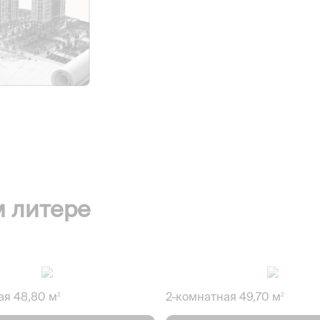
м литере
ая 48,80 м
2-комнатная 49,70 м
2
2