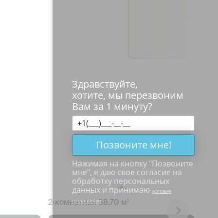
Здравствуйте,
хотите, мы перезвоним
Вам за 1 минуту?
Позвоните мне!
Нажимая на кнопку "
Позвоните
мне
", я даю свое согласие на
обработку персональных
данных и принимаю
условия
2-к
соглашения
2-комнатная 58,70 м
2