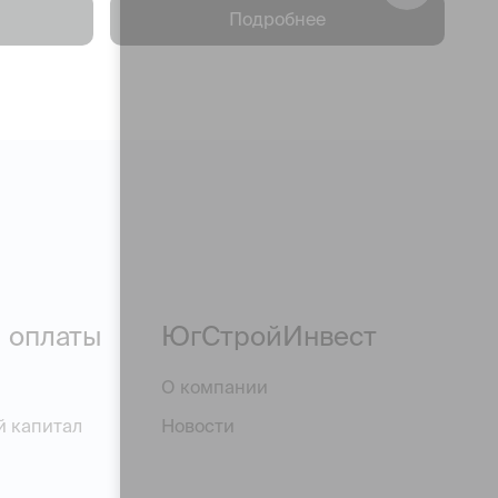
Подробнее
 оплаты
ЮгСтройИнвест
О компании
й капитал
Новости