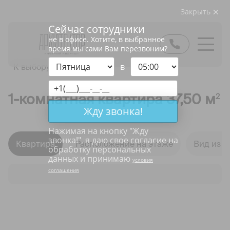
Закрыть
Сейчас сотрудники
не в офисе. Хотите, в выбранное
время мы сами Вам перезвоним?
в
К выбору квартир
1-комнатная квартира 37,50 м
2
Жду звонка!
Нажимая на кнопку "
Жду
звонка!
", я даю свое согласие на
Квартира
Расположение на этаже
Вид из о
обработку персональных
данных и принимаю
условия
соглашения