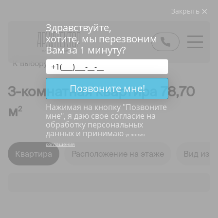
Закрыть
Здравствуйте,
хотите, мы перезвоним
Вам за 1 минуту?
К выбору квартир
Позвоните мне!
3-комнатная квартира 78,70
Нажимая на кнопку "
Позвоните
м
2
мне
", я даю свое согласие на
обработку персональных
данных и принимаю
условия
соглашения
Квартира
Расположение на этаже
Вид из о