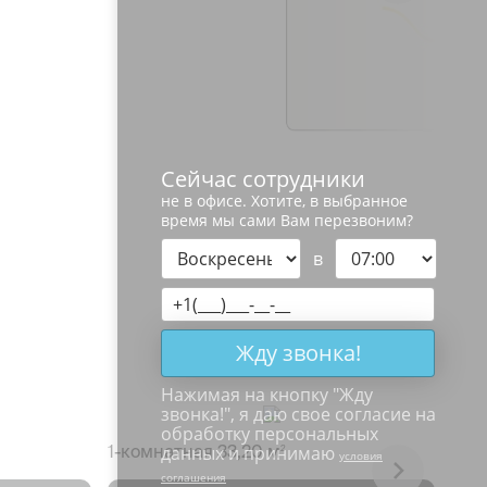
Сейчас сотрудники
не в офисе. Хотите, в выбранное
время мы сами Вам перезвоним?
в
Жду звонка!
Нажимая на кнопку "
Жду
звонка!
", я даю свое согласие на
обработку персональных
1-к
данных и принимаю
1-комнатная 33,20 м
2
условия
соглашения