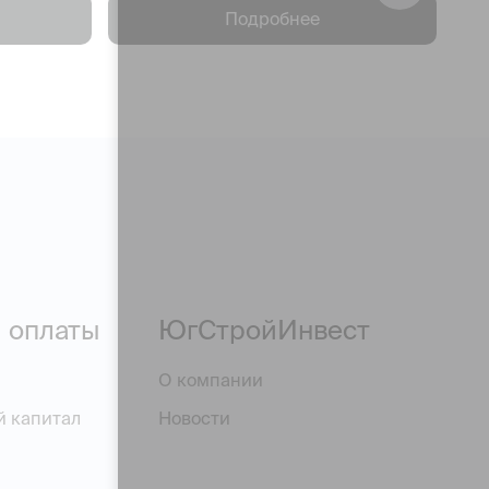
Подробнее
 оплаты
ЮгСтройИнвест
О компании
й капитал
Новости