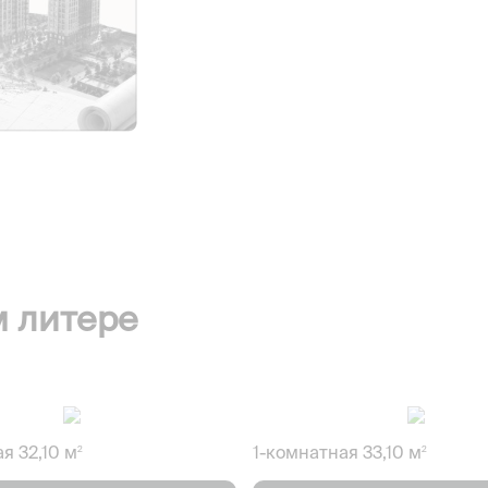
м литере
я 32,10 м
1-комнатная 33,10 м
2
2