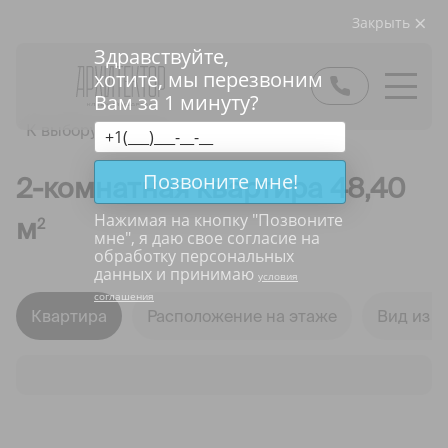
Закрыть
Здравствуйте,
хотите, мы перезвоним
Вам за 1 минуту?
К выбору квартир
Позвоните мне!
2-комнатная квартира 48,40
Нажимая на кнопку "
Позвоните
м
2
мне
", я даю свое согласие на
обработку персональных
данных и принимаю
условия
соглашения
Квартира
Расположение на этаже
Вид из о