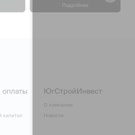
Подробнее
 оплаты
ЮгСтройИнвест
О компании
й капитал
Новости