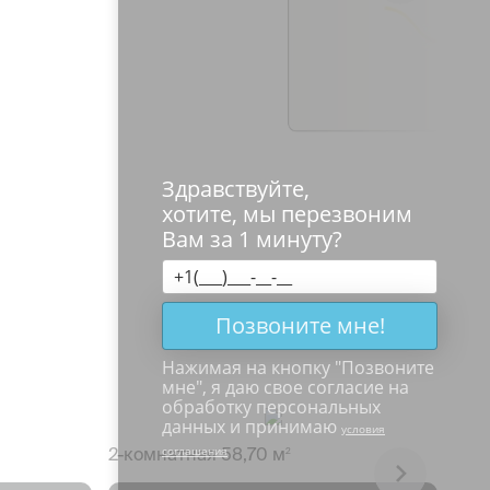
Здравствуйте,
хотите, мы перезвоним
Вам за 1 минуту?
Позвоните мне!
Нажимая на кнопку "
Позвоните
мне
", я даю свое согласие на
обработку персональных
данных и принимаю
условия
2-к
соглашения
2-комнатная 58,70 м
2