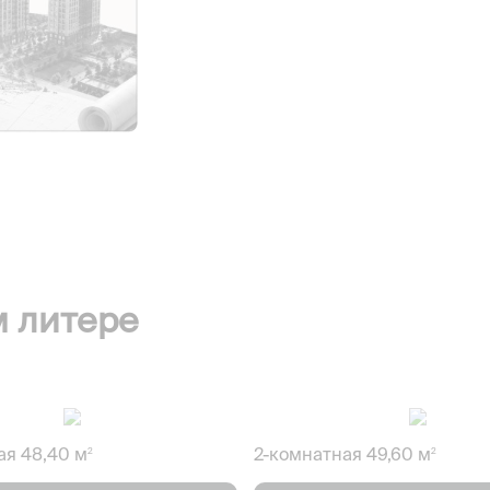
м литере
ая 48,40 м
2-комнатная 49,60 м
2
2