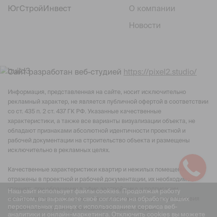
ЮгСтройИнвест
О компании
Новости
Сайт разработан веб-студией
https://pixel2.studio/
Информация, представленная на сайте, носит исключительно
рекламный характер, не является публичной офертой в соответствии
со ст. 435 п. 2 ст. 437 ГК РФ. Указанные качественные
характеристики, а также все варианты визуализации объекта, не
обладают признаками абсолютной идентичности проектной и
рабочей документации на строительство объекта и размещены
исключительно в рекламных целях.
Качественные характеристики квартир и нежилых помещений
отражены в проектной и рабочей документации, их необходимо
уточнять при обращении в офис застройщика и подписании
Наш сайт использует файлы cookies. Продолжая работу
с сайтом, вы выражаете своё согласие на обработку ваших
соответствующего договора с застройщиком. Актуальные условия
персональных данных с использованием сервиса веб-
продаж можно узнать у менеджеров отдела продаж.
аналитики и онлайн-маркетинга. Отключить cookies вы можете