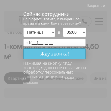
Закрыть
Сейчас сотрудники
не в офисе. Хотите, в выбранное
время мы сами Вам перезвоним?
в
К выбору квартир
1-комнатная квартира 34,50
Жду звонка!
м
2
Нажимая на кнопку "
Жду
звонка!
", я даю свое согласие на
обработку персональных
данных и принимаю
условия
Квартира
Расположение на этаже
Вид из о
соглашения