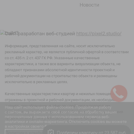
Новости
Сайт разработан веб-студией
https://pixel2.studio/
Информация, представленная на сайте, носит исключительно
рекламный характер, не является публичной офертой в соответствии
со ст. 435 п. 2 ст. 437 ГК РФ. Указанные качественные
характеристики, а также все варианты визуализации объекта, не
обладают признаками абсолютной идентичности проектной и
рабочей документации на строительство объекта и размещены
исключительно в рекламных целях.
Качественные характеристики квартир и нежилых помещений
отражены в проектной и рабочей документации, их необходимо
уточнять при обращении в офис застройщика и подписании
Наш сайт использует файлы cookies. Продолжая работу
с сайтом, вы выражаете своё согласие на обработку ваших
соответствующего договора с застройщиком. Актуальные условия
персональных данных с использованием сервиса веб-
продаж можно узнать у менеджеров отдела продаж.
аналитики и онлайн-маркетинга. Отключить cookies вы можете
в настройках своего браузера.
Подберем квартиру от 23 587 руб
Политика конфиденциальности