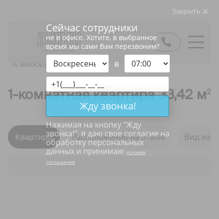
Закрыть
Сейчас сотрудники
не в офисе. Хотите, в выбранное
время мы сами Вам перезвоним?
в
К выбору квартир
1-комнатная квартира 33,42 м
2
Жду звонка!
Нажимая на кнопку "
Жду
звонка!
", я даю свое согласие на
Квартира
Расположение на этаже
Вид из о
обработку персональных
данных и принимаю
условия
соглашения