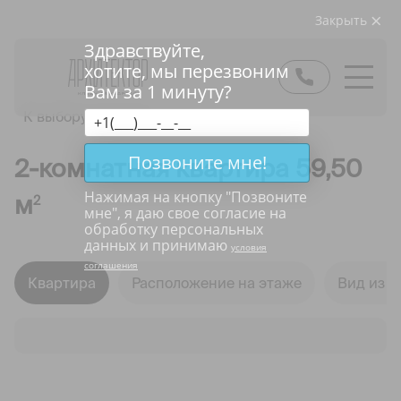
Закрыть
Здравствуйте,
хотите, мы перезвоним
Вам за 1 минуту?
К выбору квартир
Позвоните мне!
2-комнатная квартира 59,50
Нажимая на кнопку "
Позвоните
м
2
мне
", я даю свое согласие на
обработку персональных
данных и принимаю
условия
соглашения
Квартира
Расположение на этаже
Вид из о