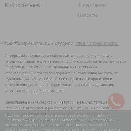
ЮгСтройИнвест
О компании
Новости
Сайт разработан веб-студией
https://pixel2.studio/
Информация, представленная на сайте, носит исключительно
рекламный характер, не является публичной офертой в соответствии
со ст. 435 п. 2 ст. 437 ГК РФ. Указанные качественные
характеристики, а также все варианты визуализации объекта, не
обладают признаками абсолютной идентичности проектной и
рабочей документации на строительство объекта и размещены
исключительно в рекламных целях.
Качественные характеристики квартир и нежилых помещений
отражены в проектной и рабочей документации, их необходимо
уточнять при обращении в офис застройщика и подписании
Наш сайт использует файлы cookies. Продолжая работу
с сайтом, вы выражаете своё согласие на обработку ваших
соответствующего договора с застройщиком. Актуальные условия
персональных данных с использованием сервиса веб-
продаж можно узнать у менеджеров отдела продаж.
аналитики и онлайн-маркетинга. Отключить cookies вы можете