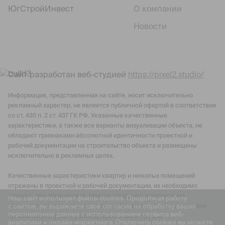
ЮгСтройИнвест
О компании
Новости
Сайт разработан веб-студией
https://pixel2.studio/
Информация, представленная на сайте, носит исключительно
рекламный характер, не является публичной офертой в соответствии
со ст. 435 п. 2 ст. 437 ГК РФ. Указанные качественные
характеристики, а также все варианты визуализации объекта, не
обладают признаками абсолютной идентичности проектной и
рабочей документации на строительство объекта и размещены
исключительно в рекламных целях.
Качественные характеристики квартир и нежилых помещений
отражены в проектной и рабочей документации, их необходимо
уточнять при обращении в офис застройщика и подписании
Наш сайт использует файлы cookies. Продолжая работу
с сайтом, вы выражаете своё согласие на обработку ваших
соответствующего договора с застройщиком. Актуальные условия
персональных данных с использованием сервиса веб-
продаж можно узнать у менеджеров отдела продаж.
аналитики и онлайн-маркетинга. Отключить cookies вы можете