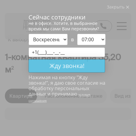
Закрыть
Сейчас сотрудники
не в офисе. Хотите, в выбранное
время мы сами Вам перезвоним?
в
К выбору квартир
1-комнатная квартира 35,20
Жду звонка!
м
2
Нажимая на кнопку "
Жду
звонка!
", я даю свое согласие на
обработку персональных
данных и принимаю
условия
Квартира
Расположение на этаже
Вид из о
соглашения