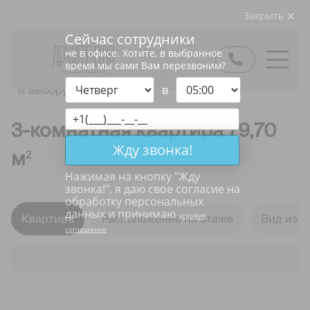
Закрыть
Сейчас сотрудники
не в офисе. Хотите, в выбранное
время мы сами Вам перезвоним?
в
К выбору квартир
3-комнатная квартира 79,70
Жду звонка!
м
2
Нажимая на кнопку "
Жду
звонка!
", я даю свое согласие на
обработку персональных
данных и принимаю
условия
Квартира
Расположение на этаже
Вид из о
соглашения