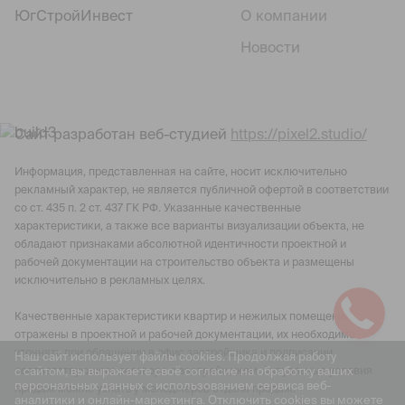
ЮгСтройИнвест
О компании
Новости
Сайт разработан веб-студией
https://pixel2.studio/
Информация, представленная на сайте, носит исключительно
рекламный характер, не является публичной офертой в соответствии
со ст. 435 п. 2 ст. 437 ГК РФ. Указанные качественные
характеристики, а также все варианты визуализации объекта, не
обладают признаками абсолютной идентичности проектной и
рабочей документации на строительство объекта и размещены
исключительно в рекламных целях.
Качественные характеристики квартир и нежилых помещений
отражены в проектной и рабочей документации, их необходимо
уточнять при обращении в офис застройщика и подписании
Наш сайт использует файлы cookies. Продолжая работу
с сайтом, вы выражаете своё согласие на обработку ваших
соответствующего договора с застройщиком. Актуальные условия
персональных данных с использованием сервиса веб-
продаж можно узнать у менеджеров отдела продаж.
аналитики и онлайн-маркетинга. Отключить cookies вы можете