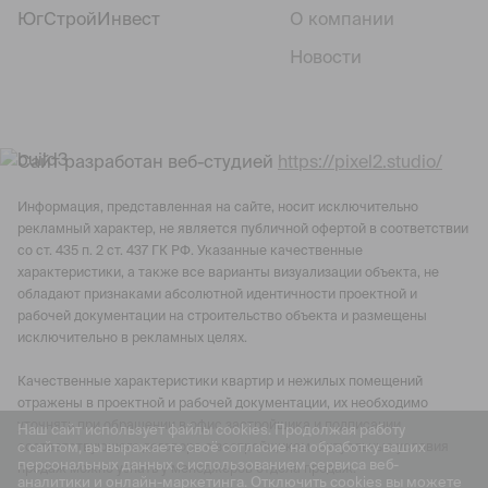
ЮгСтройИнвест
О компании
Новости
Сайт разработан веб-студией
https://pixel2.studio/
Информация, представленная на сайте, носит исключительно
рекламный характер, не является публичной офертой в соответствии
со ст. 435 п. 2 ст. 437 ГК РФ. Указанные качественные
характеристики, а также все варианты визуализации объекта, не
обладают признаками абсолютной идентичности проектной и
рабочей документации на строительство объекта и размещены
исключительно в рекламных целях.
Качественные характеристики квартир и нежилых помещений
отражены в проектной и рабочей документации, их необходимо
уточнять при обращении в офис застройщика и подписании
Наш сайт использует файлы cookies. Продолжая работу
с сайтом, вы выражаете своё согласие на обработку ваших
соответствующего договора с застройщиком. Актуальные условия
персональных данных с использованием сервиса веб-
продаж можно узнать у менеджеров отдела продаж.
аналитики и онлайн-маркетинга. Отключить cookies вы можете