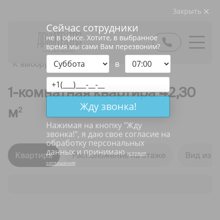
Закрыть
Сейчас сотрудники
не в офисе. Хотите, в выбранное
время мы сами Вам перезвоним?
в
К выбору квартир
1-комнатная квартира 42,30
Жду звонка!
м
2
Нажимая на кнопку "
Жду
звонка!
", я даю свое согласие на
обработку персональных
данных и принимаю
условия
Квартира
Расположение на этаже
Вид из о
соглашения