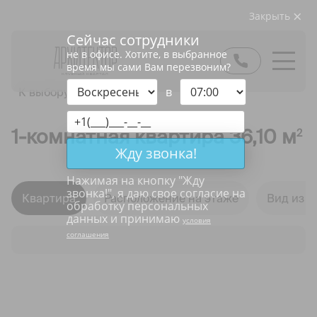
Закрыть
Сейчас сотрудники
не в офисе. Хотите, в выбранное
время мы сами Вам перезвоним?
в
К выбору квартир
1-комнатная квартира 36,10 м
2
Жду звонка!
Нажимая на кнопку "
Жду
звонка!
", я даю свое согласие на
Квартира
Расположение на этаже
Вид из о
обработку персональных
данных и принимаю
условия
соглашения