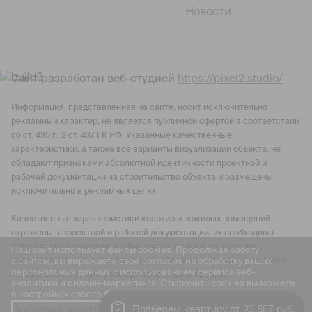
Новости
Сайт разработан веб-студией
https://pixel2.studio/
Информация, представленная на сайте, носит исключительно
рекламный характер, не является публичной офертой в соответствии
со ст. 435 п. 2 ст. 437 ГК РФ. Указанные качественные
характеристики, а также все варианты визуализации объекта, не
обладают признаками абсолютной идентичности проектной и
рабочей документации на строительство объекта и размещены
исключительно в рекламных целях.
Качественные характеристики квартир и нежилых помещений
отражены в проектной и рабочей документации, их необходимо
уточнять при обращении в офис застройщика и подписании
Наш сайт использует файлы cookies. Продолжая работу
с сайтом, вы выражаете своё согласие на обработку ваших
соответствующего договора с застройщиком. Актуальные условия
персональных данных с использованием сервиса веб-
продаж можно узнать у менеджеров отдела продаж.
аналитики и онлайн-маркетинга. Отключить cookies вы можете
в настройках своего браузера.
Подберем квартиру от 23 587 руб
Политика конфиденциальности