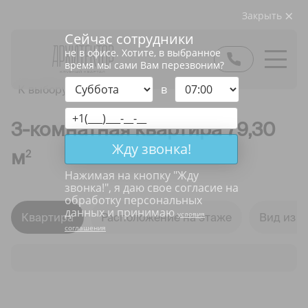
Закрыть
Сейчас сотрудники
не в офисе. Хотите, в выбранное
время мы сами Вам перезвоним?
в
К выбору квартир
3-комнатная квартира 79,30
Жду звонка!
м
2
Нажимая на кнопку "
Жду
звонка!
", я даю свое согласие на
обработку персональных
данных и принимаю
условия
Квартира
Расположение на этаже
Вид из о
соглашения