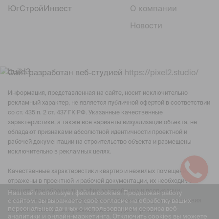
ЮгСтройИнвест
О компании
Новости
Сайт разработан веб-студией
https://pixel2.studio/
Информация, представленная на сайте, носит исключительно
рекламный характер, не является публичной офертой в соответствии
со ст. 435 п. 2 ст. 437 ГК РФ. Указанные качественные
характеристики, а также все варианты визуализации объекта, не
обладают признаками абсолютной идентичности проектной и
рабочей документации на строительство объекта и размещены
исключительно в рекламных целях.
Качественные характеристики квартир и нежилых помещений
отражены в проектной и рабочей документации, их необходимо
уточнять при обращении в офис застройщика и подписании
Наш сайт использует файлы cookies. Продолжая работу
с сайтом, вы выражаете своё согласие на обработку ваших
соответствующего договора с застройщиком. Актуальные условия
персональных данных с использованием сервиса веб-
продаж можно узнать у менеджеров отдела продаж.
аналитики и онлайн-маркетинга. Отключить cookies вы можете