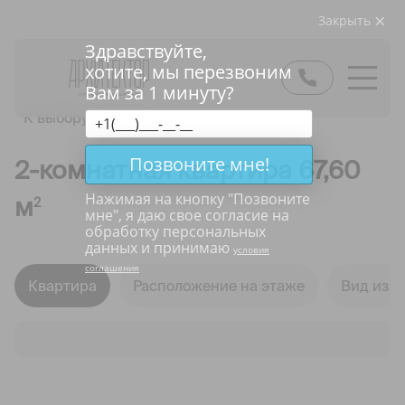
Закрыть
Здравствуйте,
хотите, мы перезвоним
Вам за 1 минуту?
К выбору квартир
Позвоните мне!
2-комнатная квартира 67,60
Нажимая на кнопку "
Позвоните
м
2
мне
", я даю свое согласие на
обработку персональных
данных и принимаю
условия
соглашения
Квартира
Расположение на этаже
Вид из о