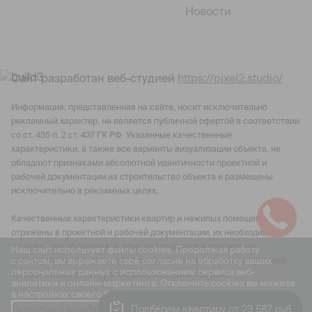
Новости
Сайт разработан веб-студией
https://pixel2.studio/
Информация, представленная на сайте, носит исключительно
рекламный характер, не является публичной офертой в соответствии
со ст. 435 п. 2 ст. 437 ГК РФ. Указанные качественные
характеристики, а также все варианты визуализации объекта, не
обладают признаками абсолютной идентичности проектной и
рабочей документации на строительство объекта и размещены
исключительно в рекламных целях.
Качественные характеристики квартир и нежилых помещений
отражены в проектной и рабочей документации, их необходимо
уточнять при обращении в офис застройщика и подписании
Наш сайт использует файлы cookies. Продолжая работу
с сайтом, вы выражаете своё согласие на обработку ваших
соответствующего договора с застройщиком. Актуальные условия
персональных данных с использованием сервиса веб-
продаж можно узнать у менеджеров отдела продаж.
аналитики и онлайн-маркетинга. Отключить cookies вы можете
в настройках своего браузера.
Подберем квартиру от 23 587 руб
Политика конфиденциальности