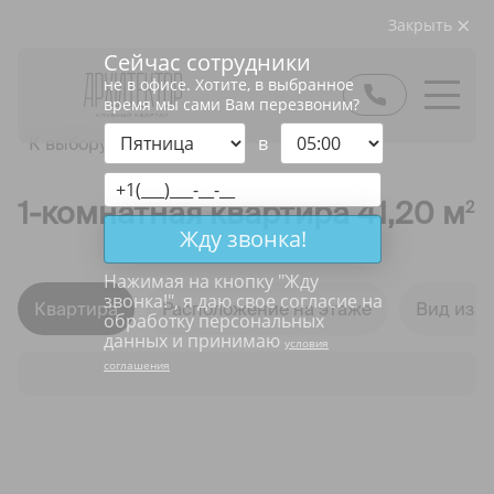
Закрыть
Сейчас сотрудники
не в офисе. Хотите, в выбранное
время мы сами Вам перезвоним?
в
К выбору квартир
1-комнатная квартира 41,20 м
2
Жду звонка!
Нажимая на кнопку "
Жду
звонка!
", я даю свое согласие на
Квартира
Расположение на этаже
Вид из о
обработку персональных
данных и принимаю
условия
соглашения