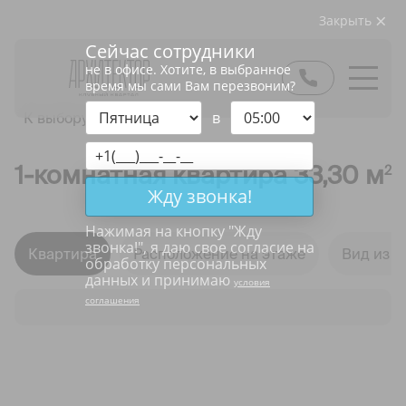
Закрыть
Сейчас сотрудники
не в офисе. Хотите, в выбранное
время мы сами Вам перезвоним?
в
К выбору квартир
1-комнатная квартира 33,30 м
2
Жду звонка!
Нажимая на кнопку "
Жду
звонка!
", я даю свое согласие на
Квартира
Расположение на этаже
Вид из о
обработку персональных
данных и принимаю
условия
соглашения