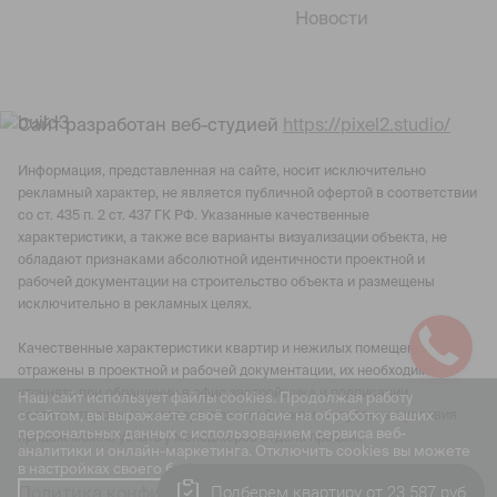
Новости
Сайт разработан веб-студией
https://pixel2.studio/
Информация, представленная на сайте, носит исключительно
рекламный характер, не является публичной офертой в соответствии
со ст. 435 п. 2 ст. 437 ГК РФ. Указанные качественные
характеристики, а также все варианты визуализации объекта, не
обладают признаками абсолютной идентичности проектной и
рабочей документации на строительство объекта и размещены
исключительно в рекламных целях.
Качественные характеристики квартир и нежилых помещений
отражены в проектной и рабочей документации, их необходимо
уточнять при обращении в офис застройщика и подписании
Наш сайт использует файлы cookies. Продолжая работу
с сайтом, вы выражаете своё согласие на обработку ваших
соответствующего договора с застройщиком. Актуальные условия
персональных данных с использованием сервиса веб-
продаж можно узнать у менеджеров отдела продаж.
аналитики и онлайн-маркетинга. Отключить cookies вы можете
в настройках своего браузера.
Подберем квартиру от 23 587 руб
Политика конфиденциальности