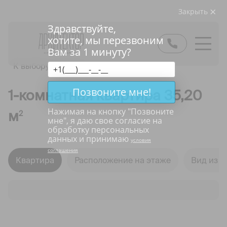
Закрыть
Здравствуйте,
хотите, мы перезвоним
Вам за 1 минуту?
К выбору квартир
Позвоните мне!
1-комнатная квартира 35,20
Нажимая на кнопку "
Позвоните
м
2
мне
", я даю свое согласие на
обработку персональных
данных и принимаю
условия
соглашения
Квартира
Расположение на этаже
Вид из о