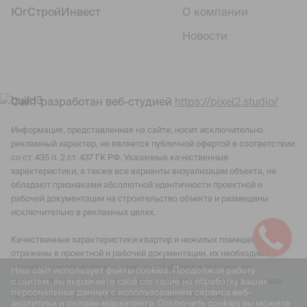
ЮгСтройИнвест
О компании
Новости
Сайт разработан веб-студией
https://pixel2.studio/
Информация, представленная на сайте, носит исключительно
рекламный характер, не является публичной офертой в соответствии
со ст. 435 п. 2 ст. 437 ГК РФ. Указанные качественные
характеристики, а также все варианты визуализации объекта, не
обладают признаками абсолютной идентичности проектной и
рабочей документации на строительство объекта и размещены
исключительно в рекламных целях.
Качественные характеристики квартир и нежилых помещений
отражены в проектной и рабочей документации, их необходимо
уточнять при обращении в офис застройщика и подписании
Наш сайт использует файлы cookies. Продолжая работу
с сайтом, вы выражаете своё согласие на обработку ваших
соответствующего договора с застройщиком. Актуальные условия
персональных данных с использованием сервиса веб-
продаж можно узнать у менеджеров отдела продаж.
аналитики и онлайн-маркетинга. Отключить cookies вы можете