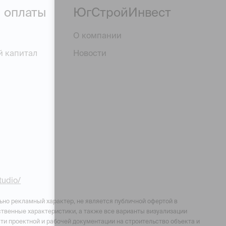
 оплаты
ЮгСтройИнвест
О компании
й капитал
Новости
studio/
ьно рекламный характер, не является публичной офертой в
чественные характеристики, а также все варианты визуализации
ти проектной и рабочей документации на строительство объекта и