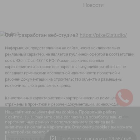
Новости
Сайт разработан веб-студией
https://pixel2.studio/
Информация, представленная на сайте, носит исключительно
рекламный характер, не является публичной офертой в соответствии
со ст. 435 п. 2 ст. 437 ГК РФ. Указанные качественные
характеристики, а также все варианты визуализации объекта, не
обладают признаками абсолютной идентичности проектной и
рабочей документации на строительство объекта и размещены
исключительно в рекламных целях.
Качественные характеристики квартир и нежилых помещений
отражены в проектной и рабочей документации, их необходимо
уточнять при обращении в офис застройщика и подписании
Наш сайт использует файлы cookies. Продолжая работу
с сайтом, вы выражаете своё согласие на обработку ваших
соответствующего договора с застройщиком. Актуальные условия
персональных данных с использованием сервиса веб-
продаж можно узнать у менеджеров отдела продаж.
аналитики и онлайн-маркетинга. Отключить cookies вы можете
в настройках своего браузера.
Подберем квартиру от 23 587 руб
Политика конфиденциальности