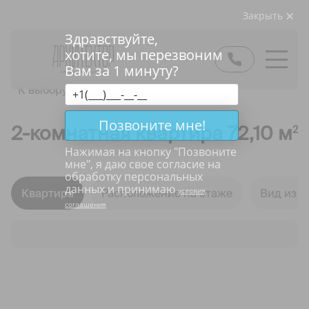
Закрыть
Здравствуйте,
хотите, мы перезвоним
Вам за 1 минуту?
К выбору квартир
Позвоните мне!
2-комнатная квартира 72,10 м
2
Нажимая на кнопку "
Позвоните
мне
", я даю свое согласие на
обработку персональных
данных и принимаю
условия
Квартира
Расположение на этаже
Вид из о
соглашения