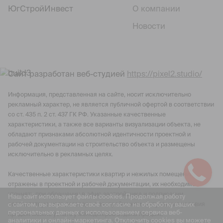
ЮгСтройИнвест
О компании
Новости
Сайт разработан веб-студией
https://pixel2.studio/
Информация, представленная на сайте, носит исключительно
рекламный характер, не является публичной офертой в соответствии
со ст. 435 п. 2 ст. 437 ГК РФ. Указанные качественные
характеристики, а также все варианты визуализации объекта, не
обладают признаками абсолютной идентичности проектной и
рабочей документации на строительство объекта и размещены
исключительно в рекламных целях.
Качественные характеристики квартир и нежилых помещений
отражены в проектной и рабочей документации, их необходимо
уточнять при обращении в офис застройщика и подписании
Наш сайт использует файлы cookies. Продолжая работу
с сайтом, вы выражаете своё согласие на обработку ваших
соответствующего договора с застройщиком. Актуальные условия
персональных данных с использованием сервиса веб-
продаж можно узнать у менеджеров отдела продаж.
аналитики и онлайн-маркетинга. Отключить cookies вы можете