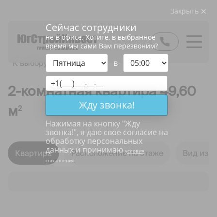
Закрыть
Сейчас сотрудники
не в офисе. Хотите, в выбранное
время мы сами Вам перезвоним?
в
К выбору квартир
2-комнатная квартира 49,60
Жду звонка!
м
2
Нажимая на кнопку "
Жду
звонка!
", я даю свое согласие на
обработку персональных
данных и принимаю
условия
Квартира
Расположение на этаже
Вид из о
соглашения