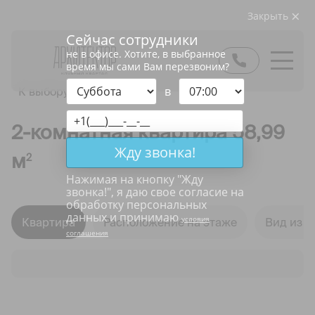
Закрыть
Сейчас сотрудники
не в офисе. Хотите, в выбранное
время мы сами Вам перезвоним?
в
К выбору квартир
2-комнатная квартира 58,99
Жду звонка!
м
2
Нажимая на кнопку "
Жду
звонка!
", я даю свое согласие на
обработку персональных
данных и принимаю
условия
Квартира
Расположение на этаже
Вид из о
соглашения