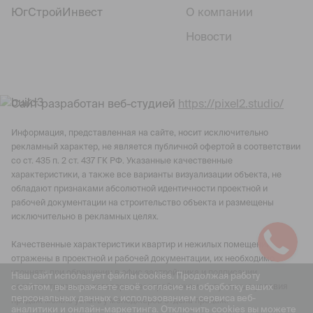
ЮгСтройИнвест
О компании
Новости
Сайт разработан веб-студией
https://pixel2.studio/
Информация, представленная на сайте, носит исключительно
рекламный характер, не является публичной офертой в соответствии
со ст. 435 п. 2 ст. 437 ГК РФ. Указанные качественные
характеристики, а также все варианты визуализации объекта, не
обладают признаками абсолютной идентичности проектной и
рабочей документации на строительство объекта и размещены
исключительно в рекламных целях.
Качественные характеристики квартир и нежилых помещений
отражены в проектной и рабочей документации, их необходимо
уточнять при обращении в офис застройщика и подписании
Наш сайт использует файлы cookies. Продолжая работу
с сайтом, вы выражаете своё согласие на обработку ваших
соответствующего договора с застройщиком. Актуальные условия
персональных данных с использованием сервиса веб-
продаж можно узнать у менеджеров отдела продаж.
аналитики и онлайн-маркетинга. Отключить cookies вы можете