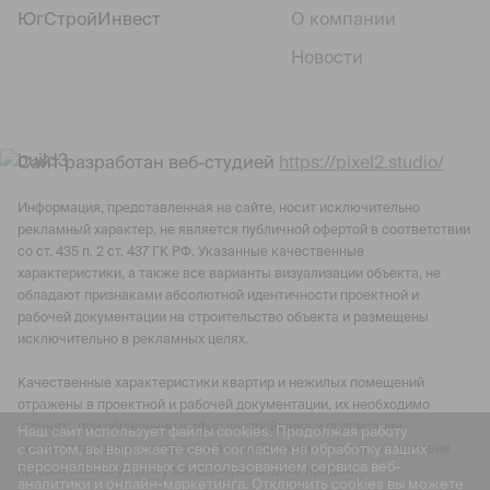
ЮгСтройИнвест
О компании
Новости
Сайт разработан веб-студией
https://pixel2.studio/
Информация, представленная на сайте, носит исключительно
рекламный характер, не является публичной офертой в соответствии
со ст. 435 п. 2 ст. 437 ГК РФ. Указанные качественные
характеристики, а также все варианты визуализации объекта, не
обладают признаками абсолютной идентичности проектной и
рабочей документации на строительство объекта и размещены
исключительно в рекламных целях.
Качественные характеристики квартир и нежилых помещений
отражены в проектной и рабочей документации, их необходимо
уточнять при обращении в офис застройщика и подписании
Наш сайт использует файлы cookies. Продолжая работу
с сайтом, вы выражаете своё согласие на обработку ваших
соответствующего договора с застройщиком. Актуальные условия
персональных данных с использованием сервиса веб-
продаж можно узнать у менеджеров отдела продаж.
аналитики и онлайн-маркетинга. Отключить cookies вы можете