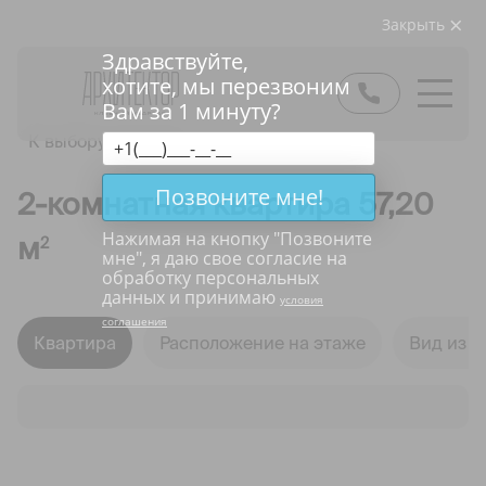
Закрыть
Здравствуйте,
хотите, мы перезвоним
Вам за 1 минуту?
К выбору квартир
Позвоните мне!
2-комнатная квартира 57,20
Нажимая на кнопку "
Позвоните
м
2
мне
", я даю свое согласие на
обработку персональных
данных и принимаю
условия
соглашения
Квартира
Расположение на этаже
Вид из о