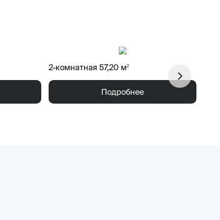
2-к
2-комнатная 57,20 м
2
Подробнее