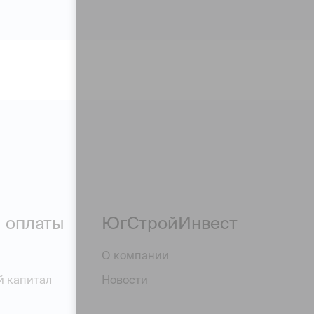
 оплаты
ЮгСтройИнвест
О компании
й капитал
Новости