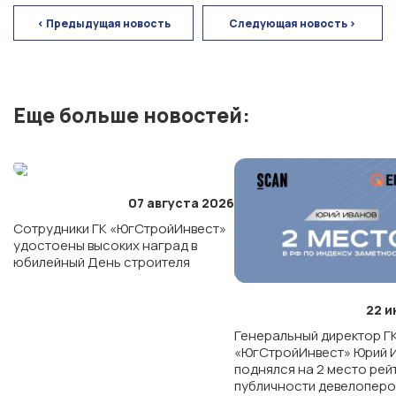
г. Ставрополь
< Предыдущая новость
Следующая новость >
ЖК «Кварталы 17/77»
Еще больше новостей:
ЖК «Высота»
ЖК «Основа»
07 августа 2026
Сотрудники ГК «ЮгСтройИнвест»
удостоены высоких наград в
юбилейный День строителя
22 и
Генеральный директор Г
«ЮгСтройИнвест» Юрий 
поднялся на 2 место рей
публичности девелоперо