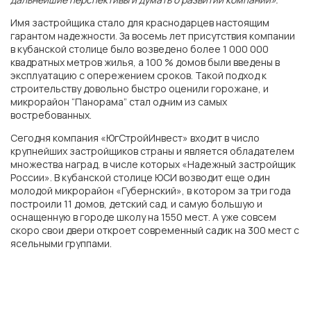
ЖК «Левобережье»
Имя застройщика стало для краснодарцев настоящим
гарантом надежности. За восемь лет присутствия компании
в кубанской столице было возведено более 1 000 000
ЖК «Персона»
квадратных метров жилья, а 100 % домов были введены в
эксплуатацию с опережением сроков. Такой подход к
строительству довольно быстро оценили горожане, и
ЖК «Полет»
микрорайон “Панорама” стал одним из самых
востребованных.
Сегодня компания «ЮгСтройИнвест» входит в число
г. Краснодар
крупнейших застройщиков страны и является обладателем
множества наград, в числе которых «Надежный застройщик
России». В кубанской столице ЮСИ возводит еще один
мкр. «Губернский»
молодой микрорайон «Губернский», в котором за три года
построили 11 домов, детский сад, и самую большую и
оснащенную в городе школу на 1550 мест. А уже совсем
СК «Достояние»
скоро свои двери откроет современный садик на 300 мест с
ясельными группами.
ЖК «Архитектор»