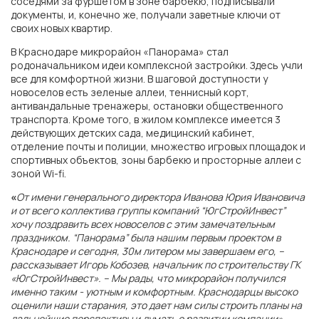
соседями за фуршетом в зоне барбекю, подписывали
документы, и, конечно же, получали заветные ключи от
своих новых квартир.
В Краснодаре микрорайон «Панорама» стал
родоначальником идеи комплексной застройки. Здесь учли
все для комфортной жизни. В шаговой доступности у
новоселов есть зеленые аллеи, теннисный корт,
антивандальные тренажеры, остановки общественного
транспорта. Кроме того, в жилом комплексе имеется 3
действующих детских сада, медицинский кабинет,
отделение почты и полиции, множество игровых площадок и
спортивных объектов, зоны барбекю и просторные аллеи с
зоной Wi-fi.
«
От имени генерального директора Иванова Юрия Ивановича
и от всего коллектива группы компаний “ЮгСтройИнвест”
хочу поздравить всех новоселов с этим замечательным
ГК «ЮгСтройИнвест»
праздником. “Панорама” была нашим первым проектом в
Краснодаре и сегодня, 30м литером мы завершаем его, –
рассказывает Игорь Кобозев, начальник по строительству ГК
«ЮгСтройИнвест». – Мы рады, что микрорайон получился
г. Ростов-на-Дону
именно таким - уютным и комфортным. Краснодарцы высоко
оценили наши старания, это дает нам силы строить планы на
дальнейшие перспективы и думать о развитии компании».