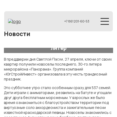
+7 861 201-60-53
Новости
В «Панораме» сдали последний, 30
литер
В преддверии дня Светлой Пасхи, 27 апреля, ключи от своих
27 апреля 2019
квартир получили новоселы последнего, 30-го литера
микрорайона «Панорама». Группа компаний
«ЮгСтройИнвест» организовала в эту честь грандиозный
праздник.
Это субботнее утро стало особенным сразу для 537 семей.
Дети играли с аниматорами, резвились на батуте и угощали
друг друга бесплатным мороженым. У взрослых же было
время ознакомиться с благоустройством территории под
виртуозные соло аккордеониста и зажигательные песни
известной краснодарской певицы. Новоселы знакомились с