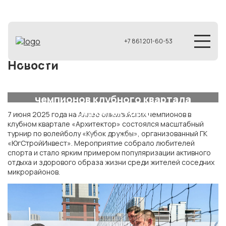
+7 861 201-60-53
Турнир по волейболу «Кубок дружбы»,
Новости
организованный ГК «ЮгСтройИнвест»,
прошел на Аллее олимпийских
чемпионов клубного квартала
«Архитектор».
7 июня 2025 года на Аллее олимпийских чемпионов в
клубном квартале «Архитектор» состоялся масштабный
турнир по волейболу «Кубок дружбы», организованный ГК
09 июня 2025
«ЮгСтройИнвест». Мероприятие собрало любителей
спорта и стало ярким примером популяризации активного
отдыха и здорового образа жизни среди жителей соседних
микрорайонов.