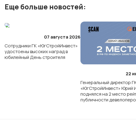
Еще больше новостей:
07 августа 2026
Сотрудники ГК «ЮгСтройИнвест»
удостоены высоких наград в
юбилейный День строителя
22 и
Генеральный директор Г
«ЮгСтройИнвест» Юрий 
поднялся на 2 место рей
публичности девелоперо