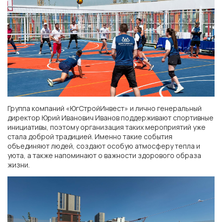
г. Ростов-на-Дону
ЖК «Левобережье»
ЖК «Персона»
ЖК «Полет»
Группа компаний «ЮгСтройИнвест» и лично генеральный
директор Юрий Иванович Иванов поддерживают спортивные
г. Краснодар
инициативы, поэтому организация таких мероприятий уже
стала доброй традицией. Именно такие события
объединяют людей, создают особую атмосферу тепла и
уюта, а также напоминают о важности здорового образа
мкр. «Губернский»
жизни.
СК «Достояние»
ЖК «Архитектор»