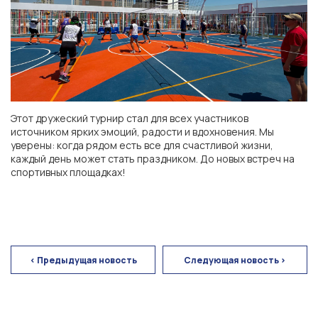
г. Ставрополь
ЖК «Кварталы 17/77»
Этот дружеский турнир стал для всех участников
ЖК «Высота»
источником ярких эмоций, радости и вдохновения. Мы
уверены: когда рядом есть все для счастливой жизни,
каждый день может стать праздником. До новых встреч на
ЖК «Основа»
спортивных площадках!
< Предыдущая новость
Следующая новость >