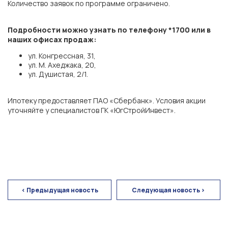
Количество заявок по программе ограничено.
ЖК «Персона»
Подробности можно узнать по телефону *1700 или в
наших офисах продаж:
ул. Конгрессная, 31,
ЖК «Полет»
ул. М. Ахеджака, 20,
ул. Душистая, 2/1.
г. Краснодар
Ипотеку предоставляет ПАО «Сбербанк». Условия акции
уточняйте у специалистов ГК «ЮгСтройИнвест».
мкр. «Губернский»
СК «Достояние»
ЖК «Архитектор»
< Предыдущая новость
Следующая новость >
г. Ставрополь