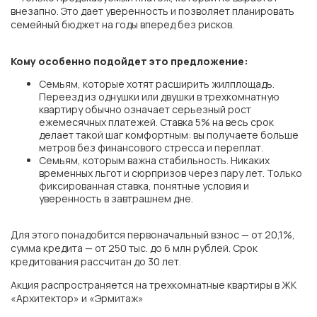
внезапно. Это дает уверенность и позволяет планировать
семейный бюджет на годы вперед без рисков.
Кому особенно подойдет это предложение:
Семьям, которые хотят расширить жилплощадь.
Переезд из однушки или двушки в трехкомнатную
квартиру обычно означает серьезный рост
ежемесячных платежей. Ставка 5% на весь срок
делает такой шаг комфортным: вы получаете больше
метров без финансового стресса и переплат.
Семьям, которым важна стабильность. Никаких
временных льгот и сюрпризов через пару лет. Только
фиксированная ставка, понятные условия и
уверенность в завтрашнем дне.
ГК «ЮгСтройИнвест»
Для этого понадобится первоначальный взнос — от 20,1%,
сумма кредита — от 250 тыс. до 6 млн рублей. Срок
кредитования рассчитан до 30 лет.
г. Ростов-на-Дону
Акция распространяется на трехкомнатные квартиры в ЖК
«Архитектор» и «Эрмитаж»
ЖК «Левобережье»