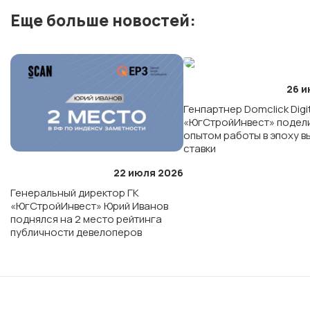
Еще больше новостей:
ЖК «Кварталы 17/77»
ЖК «Высота»
26 и
Генпартнер Domclick Digi
ЖК «Основа»
«ЮгСтройИнвест» подел
опытом работы в эпоху 
ставки
22 июля 2026
Генеральный директор ГК
«ЮгСтройИнвест» Юрий Иванов
поднялся на 2 место рейтинга
публичности девелоперов