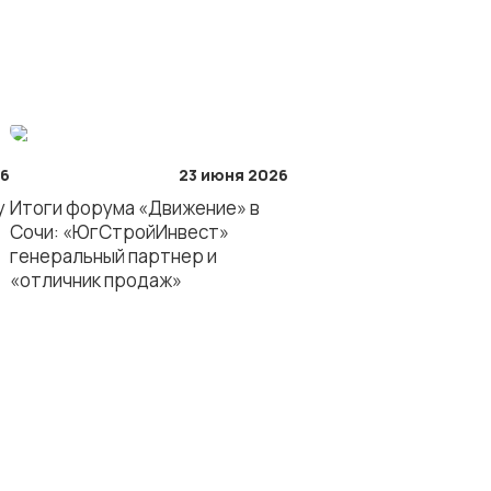
 «ЮгСтройИнвест»
26
23 июня 2026
y
Итоги форума «Движение» в
ЖК «Полет»
Сочи: «ЮгСтройИнвест»
генеральный партнер и
«отличник продаж»
ЖК «Архитектор»
ЖК «Основа»