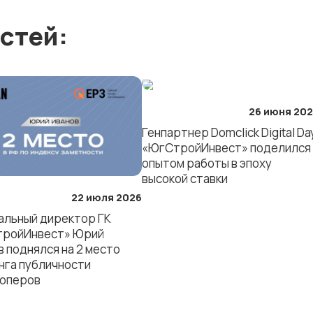
стей:
ГК
26 июня 20
Генпартнер Domclick Digital Da
ЖК
ЖК «Персона»
«Левобережье»
«ЮгСтройИнвест» поделился
опытом работы в эпоху
высокой ставки
мкр. «Губернский»
СК «Достояние»
22 июля 2026
альный директор ГК
ройИнвест» Юрий
в поднялся на 2 место
ЖК «Кварталы
ЖК «Высота»
17/77»
нга публичности
оперов