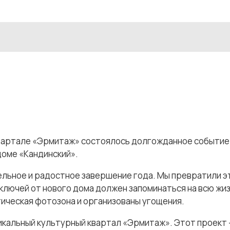
 квартале «Эрмитаж» состоялось долгожданное событи
доме «Кандинский».
ельное и радостное завершение года. Мы превратили эт
ключей от нового дома должен запоминаться на всю жиз
ическая фотозона и организованы угощения.
икальный культурный квартал «Эрмитаж». Этот проект 