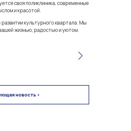
руется своя поликлиника, современные
ыслом и красотой.
в развитии культурного квартала. Мы
вашей жизнью, радостью и уютом.
ующая новость >