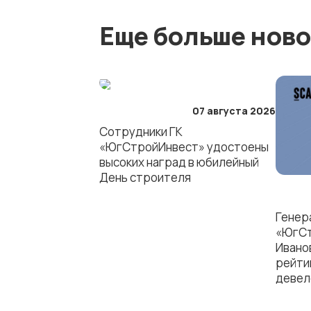
Еще больше ново
07 августа 2026
Сотрудники ГК
г. Ростов-на-Дону
«ЮгСтройИнвест» удостоены
высоких наград в юбилейный
День строителя
г. Краснодар
Генер
«ЮгСт
Ивано
г. Ставрополь
рейти
девел