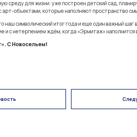
ную среду для жизни: уже построен детский сад, плани
 с арт-объектами, которые наполняют пространство см
то наш символический итог года и еще один важный шаг 
ие и с нетерпением ждём, когда «Эрмитаж» наполнится 
». С Новосельем!
овость
След