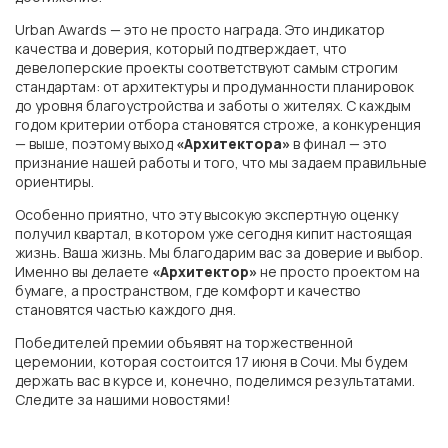
Urban Awards — это не просто награда. Это индикатор
качества и доверия, который подтверждает, что
девелоперские проекты соответствуют самым строгим
стандартам: от архитектуры и продуманности планировок
до уровня благоустройства и заботы о жителях. С каждым
годом критерии отбора становятся строже, а конкуренция
— выше, поэтому выход
«Архитектора»
в финал — это
признание нашей работы и того, что мы задаем правильные
ориентиры.
Особенно приятно, что эту высокую экспертную оценку
получил квартал, в котором уже сегодня кипит настоящая
жизнь. Ваша жизнь. Мы благодарим вас за доверие и выбор.
ГК «ЮгСтройИнвест»
Именно вы делаете
«Архитектор»
не просто проектом на
бумаге, а пространством, где комфорт и качество
становятся частью каждого дня.
Победителей премии объявят на торжественной
г. Ростов-на-Дону
церемонии, которая состоится 17 июня в Сочи. Мы будем
держать вас в курсе и, конечно, поделимся результатами.
Следите за нашими новостями!
ЖК «Левобережье»