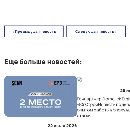
ЖК «Персона»
ЖК «Полет»
< Предыдущая новость
Следующая новость >
г. Краснодар
Еще больше новостей:
мкр. «Губернский»
СК «Достояние»
26 и
ЖК «Архитектор»
Генпартнер Domclick Digi
«ЮгСтройИнвест» подел
опытом работы в эпоху 
ставки
г. Ставрополь
22 июля 2026