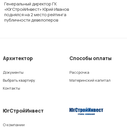
Генеральный директор ГК
ЖК «Кварталы 17/77»
«ЮгСтройИнвест» Юрий Иванов
поднялся на 2 место рейтинга
публичности девелоперов
ЖК «Высота»
ЖК «Основа»
Архитектор
Способы оплаты
Документы
Рассрочка
Выбрать квартиру
Материнский капитал
Контакты
ЮгСтройИнвест
О компании