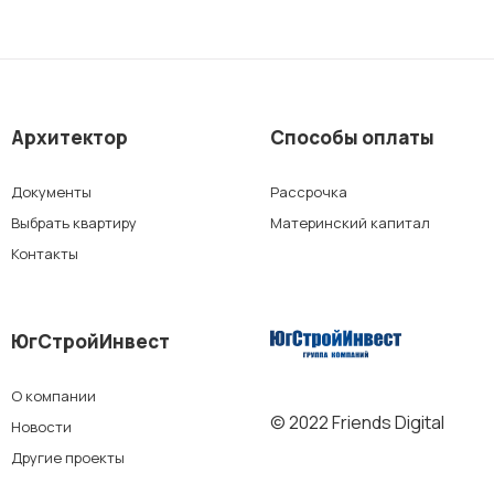
г. Краснодар
Архитектор
Способы оплаты
мкр. «Губернский»
Документы
Рассрочка
СК «Достояние»
Выбрать квартиру
Материнский капитал
Контакты
ЖК «Архитектор»
ЮгСтройИнвест
г. Ставрополь
О компании
ЖК «Кварталы 17/77»
© 2022 Friends Digital
Новости
Другие проекты
ЖК «Высота»