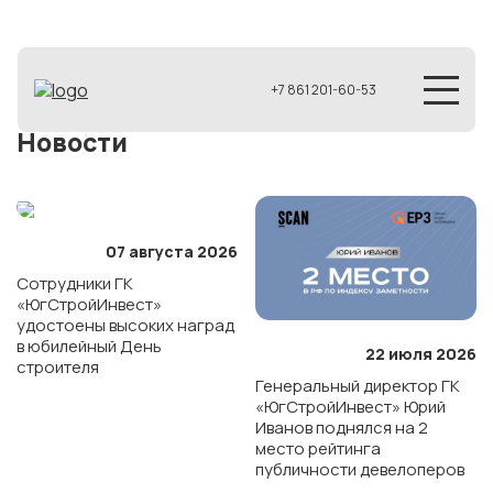
+7 861 201-60-53
Новости
07 августа 2026
Сотрудники ГК
«ЮгСтройИнвест»
удостоены высоких наград
в юбилейный День
22 июля 2026
строителя
Генеральный директор ГК
«ЮгСтройИнвест» Юрий
Иванов поднялся на 2
место рейтинга
публичности девелоперов