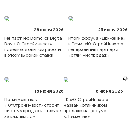
26 июня 2026
23 июня 2026
Генпартнер Domclick Digital
Итоги форума «Движение»
Day «ЮгСтройИнвест»
в Сочи: «ЮгСтройИнвест»
поделился опытом работы
генеральный партнер и
в эпоху высокой ставки
«отличник продаж»
ГК «ЮгСтройИнвест»
г. Ростов-на-Дону
18 июня 2026
18 июня 2026
ЖК «Левобережье»
По-мужски: как
ГК «ЮгСтройИнвест»
«ЮгСтройИнвест» строит
назван «отличником
систему продаж и отвечает
продаж» на форуме
ЖК «Персона»
за каждый дом
«Движение»
ЖК «Полет»