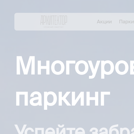
Акции
Парки
Многоуро
паркинг
Успейте забр