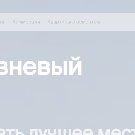
нг
Коммерция
Квартиры с ремонтом
вневый
ать лучшее мес