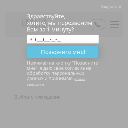
Закрыть
Здравствуйте,
хотите, мы перезвоним
Вам за 1 минуту?
Коммерческая
Позвоните мне!
недвижимость
Нажимая на кнопку "
Позвоните
мне
", я даю свое согласие на
в аренду
обработку персональных
данных и принимаю
условия
соглашения
Выбрать помещение