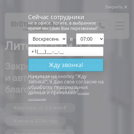
Закрыть
Сейчас сотрудники
не в офисе. Хотите, в выбранное
время мы сами Вам перезвоним?
в
Литеры 5.1 и 5.2
Жду звонка!
Закрытая территория
и авторское
Нажимая на кнопку "
Жду
звонка!
", я даю свое согласие на
обработку персональных
благоустройство
данных и принимаю
условия
соглашения
Квартиры от 3,8 млн ₽
Ключи в 2024 году