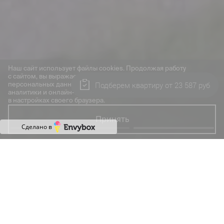
Наш сайт использует файлы cookies. Продолжая работу
с сайтом, вы выражаете своё согласие на обработку ваших
Подберем квартиру от 23 587 руб
персональных данных с использованием сервиса веб-
аналитики и онлайн-маркетинга. Отключить cookies вы можете
в настройках своего браузера.
Принять
Сделано в
Только на старте большой
выбор эксклюзивных